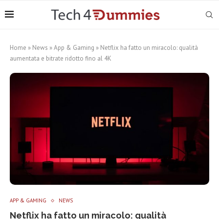
Home
»
News
»
App & Gaming
»
Netflix ha fatto un miracolo: qualità
aumentata e bitrate ridotto fino al 4K
APP & GAMING
NEWS
Netflix ha fatto un miracolo: qualità