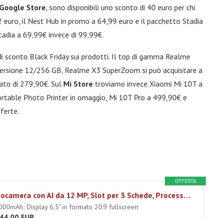
Google Store
, sono disponibili uno sconto di 40 euro per chi
2 euro, il Nest Hub in promo a 64,99 euro e il pacchetto Stadia
tadia a 69,99€ invece di 99,99€.
di sconto Black Friday sui prodotti. Il top di gamma Realme
 versione 12/256 GB, Realme X3 SuperZoom si può acquistare a
ato di 279,90€. Sul
Mi Store
troviamo invece Xiaomi Mi 10T a
ortable Photo Printer in omaggio, Mi 10T Pro a 499,90€ e
ferte.
OFFERTA
realme C3 EU Smartphone, Tripla Fotocamera con AI da 12 MP, Slot per 3 Schede, Processore Helio G70 Octacore, Display 6.5" in Formato 20:9 Fullscreen, 3 GB + 64 GB, Blu (Frozen Blue)
5000mAh; Display 6,5" in formato 20:9 fullscreen
44,00 EUR