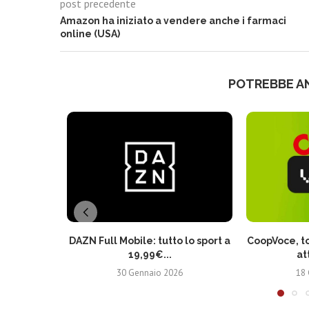
post precedente
Amazon ha iniziato a vendere anche i farmaci
online (USA)
POTREBBE A
DAZN Full Mobile: tutto lo sport a
CoopVoce, to
19,99€...
at
30 Gennaio 2026
18