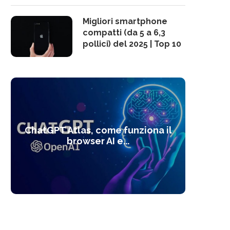
Migliori smartphone
compatti (da 5 a 6,3
pollici) del 2025 | Top 10
10 s
ChatGPT Atlas, come funziona il
Alcolo
Deep
Com
l’ot
browser AI e...
dal
com
f