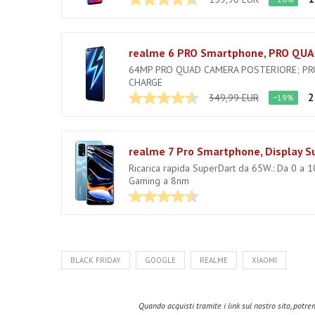
64MP PRO QUAD CAMERA POSTERIORE; PRO
CHARGE
2
349,99 EUR
−19%
Ricarica rapida SuperDart da 65W.: Da 0 a 
Gaming a 8nm
BLACK FRIDAY
GOOGLE
REALME
XIAOMI
Quando acquisti tramite i link sul nostro sito, pot