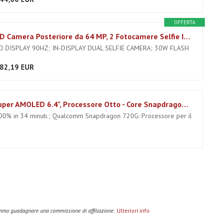
OFFERTA
realme 6 PRO Smartphone, PRO QUAD Camera Posteriore da 64 MP, 2 Fotocamere Selfie Integrate nel Display, Processore Octa-Core da 8nm, 8/128 GB, Blu (Lightning Blue)
 DISPLAY 90HZ; IN-DISPLAY DUAL SELFIE CAMERA; 30W FLASH
82,19 EUR
realme 7 Pro Smartphone, Display Super AMOLED 6.4", Processore Otto - Core Snapdragon 720G, 8 GB RAM + 128 GB ROM, Fotocamera Quadrupla Sony da 64 MP + Fotocamera Selfie 32 MP, Argento
100% in 34 minuti.; Qualcomm Snapdragon 720G: Processore per il
remmo guadagnare una commissione di affiliazione.
Ulteriori info