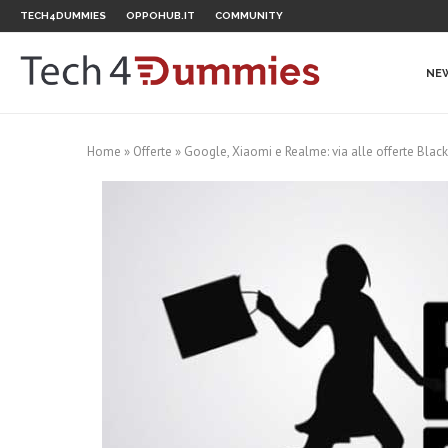
TECH4DUMMIES
OPPOHUB.IT
COMMUNITY
NE
Home
»
Offerte
»
Google, Xiaomi e Realme: via alle offerte Black F