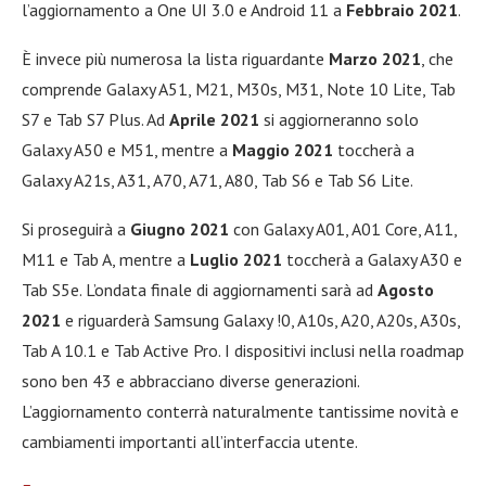
l’aggiornamento a One UI 3.0 e Android 11 a
Febbraio 2021
.
È invece più numerosa la lista riguardante
Marzo 2021
, che
comprende Galaxy A51, M21, M30s, M31, Note 10 Lite, Tab
S7 e Tab S7 Plus. Ad
Aprile 2021
si aggiorneranno solo
Galaxy A50 e M51, mentre a
Maggio 2021
toccherà a
Galaxy A21s, A31, A70, A71, A80, Tab S6 e Tab S6 Lite.
Si proseguirà a
Giugno 2021
con Galaxy A01, A01 Core, A11,
M11 e Tab A, mentre a
Luglio 2021
toccherà a Galaxy A30 e
Tab S5e. L’ondata finale di aggiornamenti sarà ad
Agosto
2021
e riguarderà Samsung Galaxy !0, A10s, A20, A20s, A30s,
Tab A 10.1 e Tab Active Pro. I dispositivi inclusi nella roadmap
sono ben 43 e abbracciano diverse generazioni.
L’aggiornamento conterrà naturalmente tantissime novità e
cambiamenti importanti all’interfaccia utente.