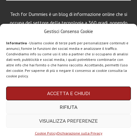
Tech for Dummies è un blog di informazione online che si
occupa del settore della tecnologia a 360 gradi, ponendo
una particolare attenzione al mondo Android, Apple e
Gestisci Consenso Cookie
Windows.
Informativa
- Usiamo cookie di terze parti per personalizzare contenuti e
annunci, fornire le funzioni dei social media e analizzare il traffico.
Condividiamo info su come usi il sito a partner che si occupano di analisi
dati web, pubblicità e social media, i quali potrebbero combinarle con
LEGGI ANCHE
altre info che hai fornito o che hanno raccolto. Accettando, permetti l’uso
dei cookie. Per saperne di più o negare il consenso ai cookie consulta la
Motorola rinnova
cookie policy.
la linea low cost...
Chi siamo
Contatti
Disclaimer
Privacy policy
ACCETTA E CHIUDI
Vivo X200T
Copyright © 2025 Tech4Dummies. Tutti i diritti riservati. Progettato e sviluppato da
Tech4D di Michele Ingelido
- P. IVA 04124050719
ufficiale: flagship
RIFIUTA
Questo blog non rappresenta una testata giornalistica in quanto viene aggiornato
per intenditori...
senza alcuna periodicità. Non può pertanto considerarsi un prodotto editoriale ai
sensi della legge n° 62 del 7.03.2001. Tech4Dummies partecipa al Programma
VISUALIZZA PREFERENZE
Affiliazione Amazon EU, un programma che eroga ai siti una commissione
NexPhone è il
pubblicitaria in cambio di pubblicità e link al sito Amazon.it. In veste di affiliato
primo
Tech4Dummies riceve un guadagno dagli acquisti idonei.
smartphone con...
Cookie Policy
Dichiarazione sulla Privacy