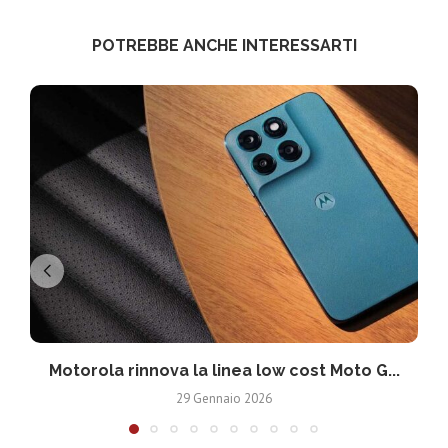
POTREBBE ANCHE INTERESSARTI
Motorola rinnova la linea low cost Moto G...
V
29 Gennaio 2026