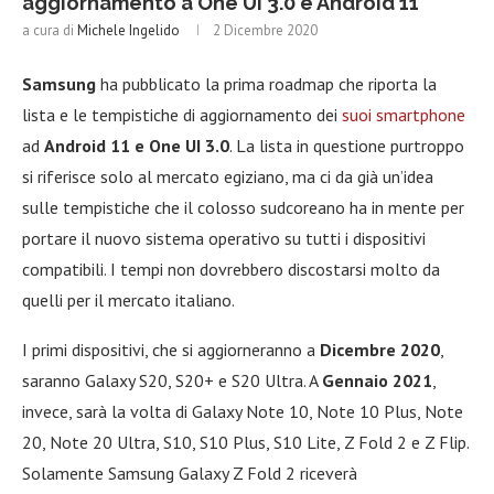
aggiornamento a One UI 3.0 e Android 11
a cura di
Michele Ingelido
2 Dicembre 2020
Samsung
ha pubblicato la prima roadmap che riporta la
lista e le tempistiche di aggiornamento dei
suoi smartphone
ad
Android 11 e One UI 3.0
. La lista in questione purtroppo
si riferisce solo al mercato egiziano, ma ci da già un’idea
sulle tempistiche che il colosso sudcoreano ha in mente per
portare il nuovo sistema operativo su tutti i dispositivi
compatibili. I tempi non dovrebbero discostarsi molto da
quelli per il mercato italiano.
I primi dispositivi, che si aggiorneranno a
Dicembre 2020
,
saranno Galaxy S20, S20+ e S20 Ultra. A
Gennaio 2021
,
invece, sarà la volta di Galaxy Note 10, Note 10 Plus, Note
20, Note 20 Ultra, S10, S10 Plus, S10 Lite, Z Fold 2 e Z Flip.
Solamente Samsung Galaxy Z Fold 2 riceverà