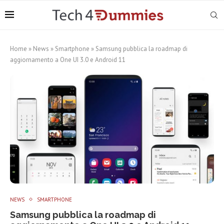
Home
»
News
»
Smartphone
»
Samsung pubblica la roadmap di
aggiornamento a One UI 3.0 e Android 11
NEWS
SMARTPHONE
Samsung pubblica la roadmap di