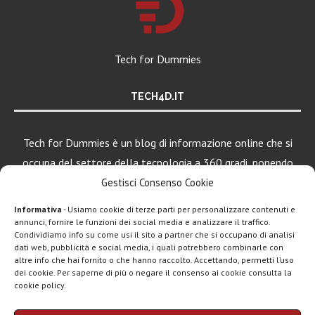
Tech for Dummies
TECH4D.IT
Tech for Dummies è un blog di informazione online che si
occupa del settore della tecnologia a 360 gradi, ponendo
una particolare attenzione al mondo Android, Apple e
Gestisci Consenso Cookie
Windows.
Informativa
- Usiamo cookie di terze parti per personalizzare contenuti e
annunci, fornire le funzioni dei social media e analizzare il traffico.
Condividiamo info su come usi il sito a partner che si occupano di analisi
dati web, pubblicità e social media, i quali potrebbero combinarle con
LEGGI ANCHE
altre info che hai fornito o che hanno raccolto. Accettando, permetti l’uso
dei cookie. Per saperne di più o negare il consenso ai cookie consulta la
Motorola rinnova
cookie policy.
la linea low cost...
Chi siamo
Contatti
Disclaimer
Privacy policy