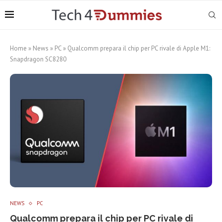
Home
»
News
»
PC
»
Qualcomm prepara il chip per PC rivale di Apple M1:
Snapdragon SC8280
NEWS
PC
Qualcomm prepara il chip per PC rivale di