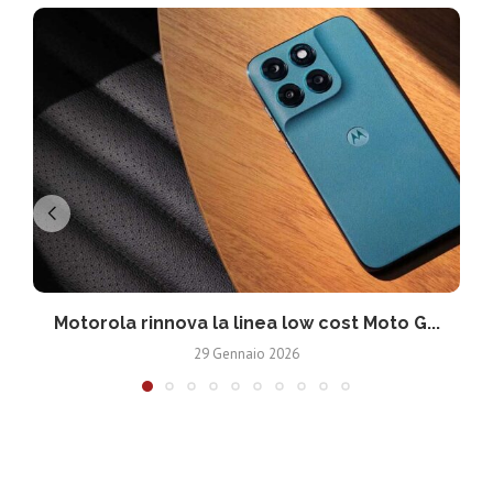
Motorola rinnova la linea low cost Moto G...
V
29 Gennaio 2026