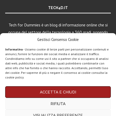
TECH4D.IT
Tech for Dummies è un blog di informazione online che si
occupa del settore della tecnologia a 360 gradi, ponendo
una particolare attenzione al mondo Android, Apple e
Gestisci Consenso Cookie
Windows.
Informativa
- Usiamo cookie di terze parti per personalizzare contenuti e
annunci, fornire le funzioni dei social media e analizzare il traffico.
Condividiamo info su come usi il sito a partner che si occupano di analisi
dati web, pubblicità e social media, i quali potrebbero combinarle con
LEGGI ANCHE
altre info che hai fornito o che hanno raccolto. Accettando, permetti l’uso
dei cookie. Per saperne di più o negare il consenso ai cookie consulta la
iQOO 15 Ultra
cookie policy.
ufficiale: Snap 8...
Chi siamo
Contatti
Disclaimer
Privacy policy
ACCETTA E CHIUDI
Copyright © 2025 Tech4Dummies. Tutti i diritti riservati. Progettato e sviluppato da
Motorola rinnova
Tech4D di Michele Ingelido
- P. IVA 04124050719
la linea low cost...
RIFIUTA
Questo blog non rappresenta una testata giornalistica in quanto viene aggiornato
senza alcuna periodicità. Non può pertanto considerarsi un prodotto editoriale ai
sensi della legge n° 62 del 7.03.2001. Tech4Dummies partecipa al Programma
VISUALIZZA PREFERENZE
Affiliazione Amazon EU, un programma che eroga ai siti una commissione