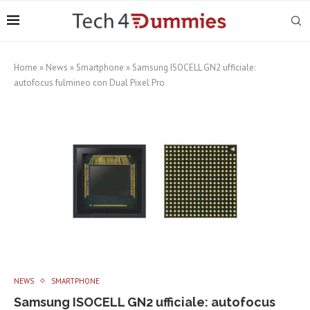
Home
»
News
»
Smartphone
»
Samsung ISOCELL GN2 ufficiale:
autofocus fulmineo con Dual Pixel Pro
NEWS
SMARTPHONE
Samsung ISOCELL GN2 ufficiale: autofocus