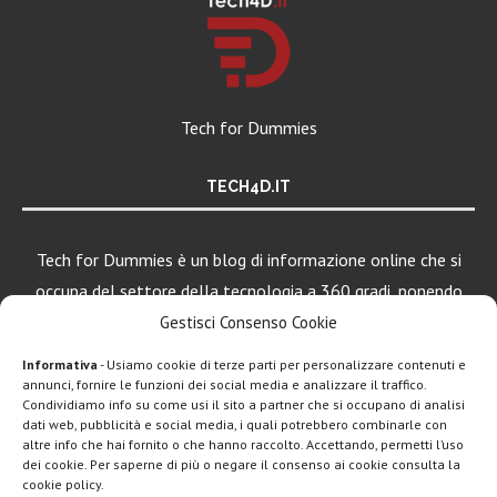
Tech for Dummies
TECH4D.IT
Tech for Dummies è un blog di informazione online che si
occupa del settore della tecnologia a 360 gradi, ponendo
una particolare attenzione al mondo Android, Apple e
Gestisci Consenso Cookie
Windows.
Informativa
- Usiamo cookie di terze parti per personalizzare contenuti e
annunci, fornire le funzioni dei social media e analizzare il traffico.
Condividiamo info su come usi il sito a partner che si occupano di analisi
dati web, pubblicità e social media, i quali potrebbero combinarle con
LEGGI ANCHE
altre info che hai fornito o che hanno raccolto. Accettando, permetti l’uso
dei cookie. Per saperne di più o negare il consenso ai cookie consulta la
Motorola rinnova
cookie policy.
la linea low cost...