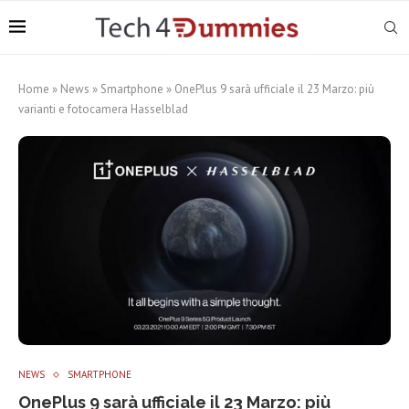
Home
»
News
»
Smartphone
»
OnePlus 9 sarà ufficiale il 23 Marzo: più
varianti e fotocamera Hasselblad
NEWS
SMARTPHONE
OnePlus 9 sarà ufficiale il 23 Marzo: più