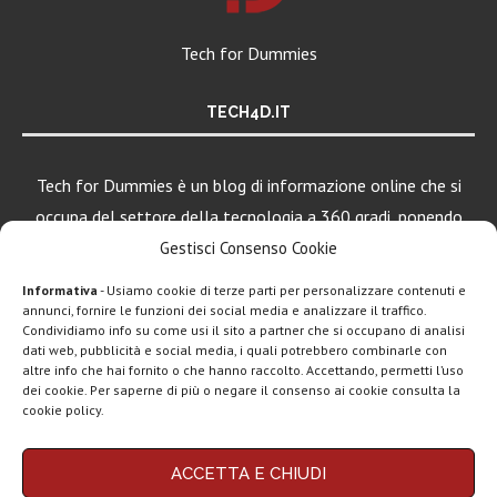
Tech for Dummies
TECH4D.IT
Tech for Dummies è un blog di informazione online che si
occupa del settore della tecnologia a 360 gradi, ponendo
una particolare attenzione al mondo Android, Apple e
Gestisci Consenso Cookie
Windows.
Informativa
- Usiamo cookie di terze parti per personalizzare contenuti e
annunci, fornire le funzioni dei social media e analizzare il traffico.
Condividiamo info su come usi il sito a partner che si occupano di analisi
dati web, pubblicità e social media, i quali potrebbero combinarle con
LEGGI ANCHE
altre info che hai fornito o che hanno raccolto. Accettando, permetti l’uso
dei cookie. Per saperne di più o negare il consenso ai cookie consulta la
Motorola rinnova
cookie policy.
la linea low cost...
Chi siamo
Contatti
Disclaimer
Privacy policy
ACCETTA E CHIUDI
Vivo X200T
Copyright © 2025 Tech4Dummies. Tutti i diritti riservati. Progettato e sviluppato da