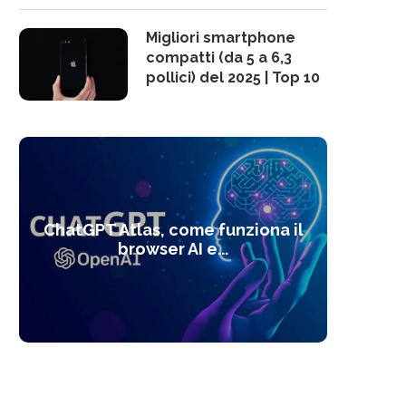
Migliori smartphone
compatti (da 5 a 6,3
pollici) del 2025 | Top 10
10 s
ChatGPT Atlas, come funziona il
Alcolo
Deep
Com
l’ot
browser AI e...
dal
com
f