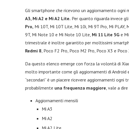
Gli smartphone che ricevono un aggiornamento ogni me
A3, Mi A2 e Mi A2 Lite.
Per quanto riguarda invece gl
Pro,
Mi 10T, Mi 10T Lite, Mi 10i, Mi 9T Pro, Mi PLAY, Mi 
9T, Mi Note 10 e Mi Note 10 Lite,
Mi 11 Lite 5G
e Mi 
trimestrale è inoltre garantito per moltissimi smartp
Redmi 8
, Poco F2 Pro, Poco M2 Pro, Poco X3 e Poco
Da questo elenco emerge con forza la volontà di Xia
molto importante come gli aggiornamenti di Android e d
“secondari” è un piacere ricevere aggiornamenti ogni t
probabilmente
una frequenza maggiore
, vale a dir
Aggiornamenti mensili
Mi A3
Mi A2
Mi A2 Lite