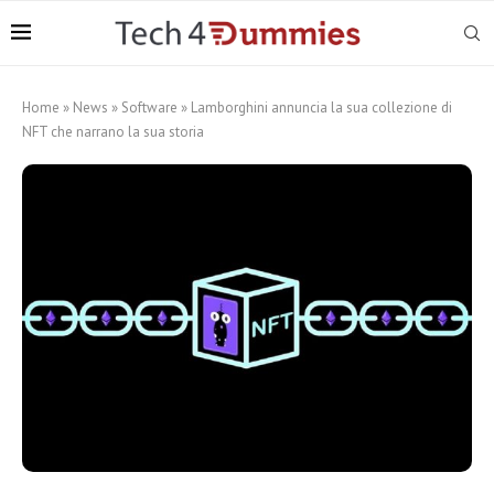
Home
»
News
»
Software
»
Lamborghini annuncia la sua collezione di
NFT che narrano la sua storia