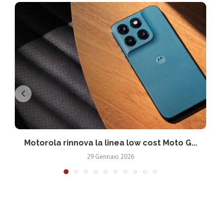
Motorola rinnova la linea low cost Moto G...
V
29 Gennaio 2026