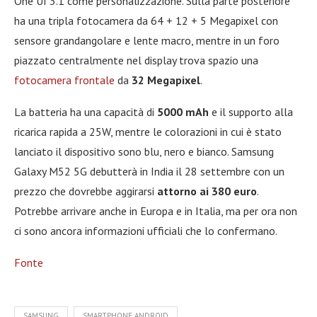
One UI 3.1 come personalizzazione. Sulla parte posteriore
ha una tripla fotocamera da 64 + 12 + 5 Megapixel con
sensore grandangolare e lente macro, mentre in un foro
piazzato centralmente nel display trova spazio una
fotocamera frontale
da
32 Megapixel
.
La batteria ha una capacità di
5000 mAh
e il supporto alla
ricarica rapida a 25W, mentre le colorazioni in cui è stato
lanciato il dispositivo sono blu, nero e bianco. Samsung
Galaxy M52 5G debutterà in India il 28 settembre con un
prezzo che dovrebbe aggirarsi
attorno ai 380 euro
.
Potrebbe arrivare anche in Europa e in Italia, ma per ora non
ci sono ancora informazioni ufficiali che lo confermano.
Fonte
SAMSUNG
SMARTPHONE ANDROID