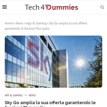
Home
»
News
»
App & Gaming
»
Sky Go amplia la sua offerta
garantendo le funzioni Plus gratis
APP & GAMING
NEWS
Sky Go amplia la sua offerta garantendo le