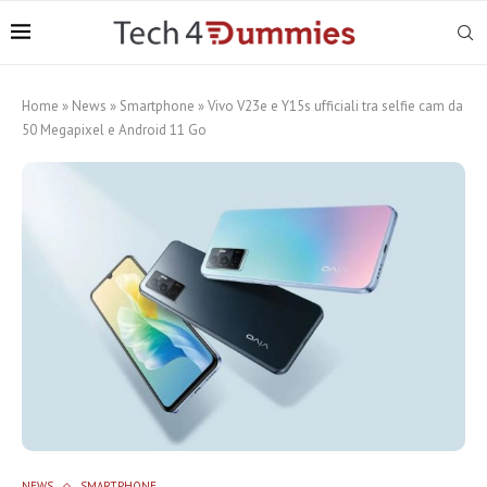
Home
»
News
»
Smartphone
»
Vivo V23e e Y15s ufficiali tra selfie cam da
50 Megapixel e Android 11 Go
NEWS
SMARTPHONE