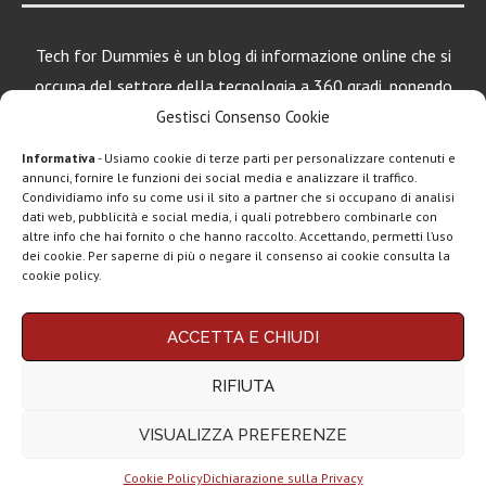
Tech for Dummies è un blog di informazione online che si
occupa del settore della tecnologia a 360 gradi, ponendo
una particolare attenzione al mondo Android, Apple e
Gestisci Consenso Cookie
Windows.
Informativa
- Usiamo cookie di terze parti per personalizzare contenuti e
annunci, fornire le funzioni dei social media e analizzare il traffico.
Condividiamo info su come usi il sito a partner che si occupano di analisi
dati web, pubblicità e social media, i quali potrebbero combinarle con
LEGGI ANCHE
altre info che hai fornito o che hanno raccolto. Accettando, permetti l’uso
dei cookie. Per saperne di più o negare il consenso ai cookie consulta la
Apple lancia
cookie policy.
AirTag (2a gen):
più...
Chi siamo
Contatti
Disclaimer
Privacy policy
ACCETTA E CHIUDI
Marshall Heddon,
Copyright © 2025 Tech4Dummies. Tutti i diritti riservati. Progettato e sviluppato da
Tech4D di Michele Ingelido
- P. IVA 04124050719
musica in
RIFIUTA
Questo blog non rappresenta una testata giornalistica in quanto viene aggiornato
streaming e...
senza alcuna periodicità. Non può pertanto considerarsi un prodotto editoriale ai
sensi della legge n° 62 del 7.03.2001. Tech4Dummies partecipa al Programma
VISUALIZZA PREFERENZE
Affiliazione Amazon EU, un programma che eroga ai siti una commissione
Xiaomi lancia
pubblicitaria in cambio di pubblicità e link al sito Amazon.it. In veste di affiliato
occhiali smart in
Tech4Dummies riceve un guadagno dagli acquisti idonei.
Italia...
Cookie Policy
Dichiarazione sulla Privacy