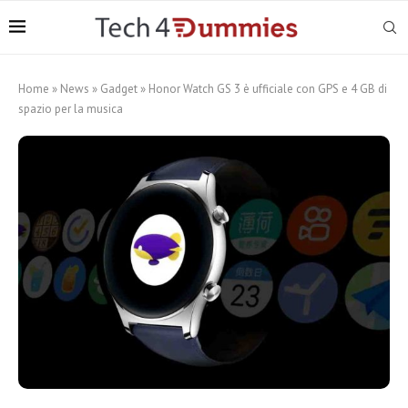
Home
»
News
»
Gadget
»
Honor Watch GS 3 è ufficiale con GPS e 4 GB di
spazio per la musica