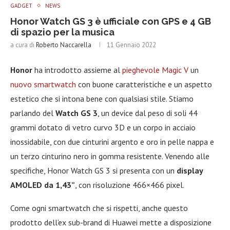
GADGET
NEWS
Honor Watch GS 3 è ufficiale con GPS e 4 GB
di spazio per la musica
a cura di
Roberto Naccarella
11 Gennaio 2022
Honor
ha introdotto assieme al
pieghevole Magic V
un
nuovo smartwatch
con buone caratteristiche e un aspetto
estetico che si intona bene con qualsiasi stile. Stiamo
parlando del
Watch GS 3
, un device dal peso di soli 44
grammi dotato di vetro curvo 3D e un corpo in acciaio
inossidabile, con due cinturini argento e oro in pelle nappa e
un terzo cinturino nero in gomma resistente. Venendo alle
specifiche, Honor Watch GS 3 si presenta con un
display
AMOLED da 1,43”
, con risoluzione 466×466 pixel.
Come ogni smartwatch che si rispetti, anche questo
prodotto dell’ex sub-brand di Huawei mette a disposizione