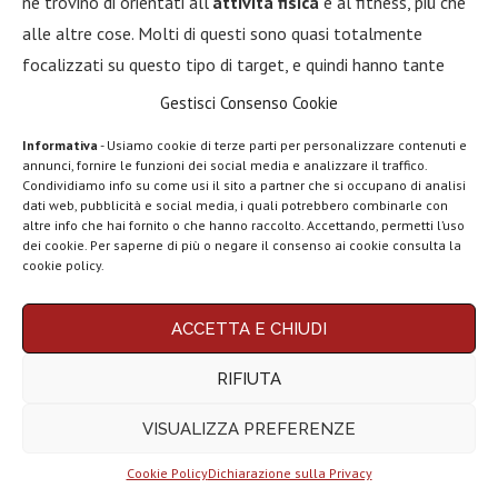
ne trovino di orientati all’
attività fisica
e al fitness, più che
alle altre cose. Molti di questi sono quasi totalmente
focalizzati su questo tipo di target, e quindi hanno tante
mini app per monitorare l’esercizio fisico. Alcuni hanno
Gestisci Consenso Cookie
addirittura un sensore per il battito cardiaco, mentre altri
Informativa
- Usiamo cookie di terze parti per personalizzare contenuti e
sono impermeabili.
annunci, fornire le funzioni dei social media e analizzare il traffico.
Condividiamo info su come usi il sito a partner che si occupano di analisi
Attenti quindi a distinguere questi tipi di dispositivi dai
dati web, pubblicità e social media, i quali potrebbero combinarle con
altre info che hai fornito o che hanno raccolto. Accettando, permetti l’uso
normali smartwatch economici, perchè se non vi interessa
dei cookie. Per saperne di più o negare il consenso ai cookie consulta la
cookie policy.
l’attività fisica potreste rimanere un po’ delusi per la
mancanza di funzionalità destinate ad altri ambiti. Oltre a
ACCETTA E CHIUDI
questi, ci sono anche degli indossabili dedicati solo ed
esclusivamente al fitness: gli
smartband.
Questi hanno
RIFIUTA
solitamente uno schermo monocromatico che non esce
fuori dal cinturino, non contengono app, e offrono
VISUALIZZA PREFERENZE
esclusivamente il monitoraggio dell’attività fisica, del sonno
Cookie Policy
Dichiarazione sulla Privacy
e di alcune statistiche relative alla salute.