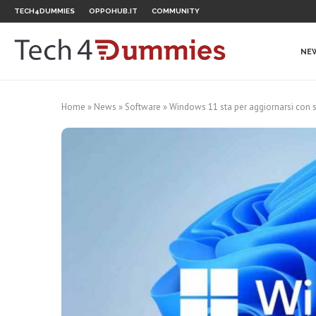
TECH4DUMMIES
OPPOHUB.IT
COMMUNITY
NE
Home
»
News
»
Software
»
Windows 11 sta per aggiornarsi con st