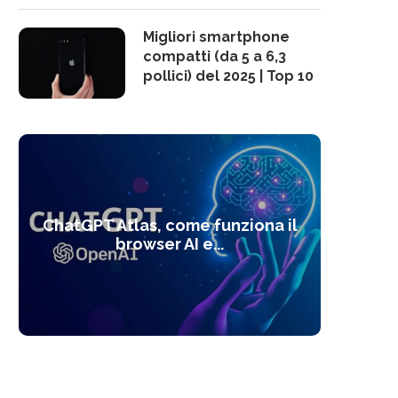
Migliori smartphone
compatti (da 5 a 6,3
pollici) del 2025 | Top 10
10 s
ChatGPT Atlas, come funziona il
Alcolo
Deep
Com
l’ot
browser AI e...
dal
com
f