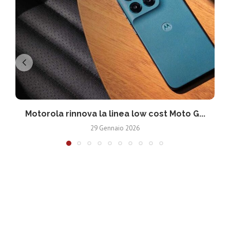
Motorola rinnova la linea low cost Moto G...
V
29 Gennaio 2026