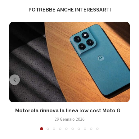
POTREBBE ANCHE INTERESSARTI
Motorola rinnova la linea low cost Moto G...
V
29 Gennaio 2026