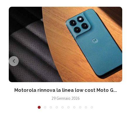
Motorola rinnova la linea low cost Moto G...
V
29 Gennaio 2026