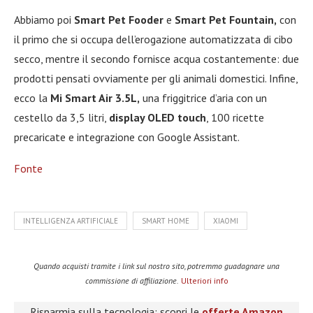
Abbiamo poi
Smart Pet Fooder
e
Smart Pet Fountain,
con
il primo che si occupa dell’erogazione automatizzata di cibo
secco, mentre il secondo fornisce acqua costantemente: due
prodotti pensati ovviamente per gli animali domestici. Infine,
ecco la
Mi Smart Air 3.5L,
una friggitrice d’aria con un
cestello da 3,5 litri,
display OLED touch
, 100 ricette
precaricate e integrazione con Google Assistant.
Fonte
INTELLIGENZA ARTIFICIALE
SMART HOME
XIAOMI
Quando acquisti tramite i link sul nostro sito, potremmo guadagnare una
commissione di affiliazione.
Ulteriori info
Risparmia sulla tecnologia: scopri le
offerte Amazon