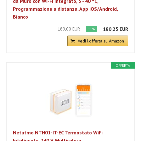
da Muro con Wi-Fi Integrato, 5 - 40 °C,
Programmazione a distanza, App iOS/Android,
Bianco
180,25 EUR
189,00 EUR
−5%
Vedi l'offerta su Amazon
OFFERTA
Netatmo NTH01-IT-EC Termostato WiFi
Inteligente, 240 V, Multicolore