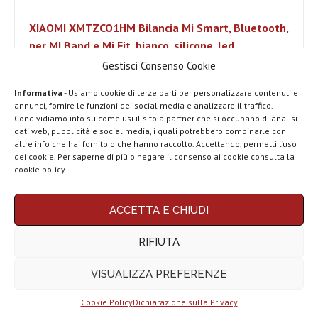
XIAOMI XMTZCO1HM Bilancia Mi Smart, Bluetooth,
per MI Band e Mi Fit, bianco, silicone, led
Gestisci Consenso Cookie
16,50 EUR
Informativa
- Usiamo cookie di terze parti per personalizzare contenuti e
Vedi l'offerta su Amazon
annunci, fornire le funzioni dei social media e analizzare il traffico.
Condividiamo info su come usi il sito a partner che si occupano di analisi
dati web, pubblicità e social media, i quali potrebbero combinarle con
altre info che hai fornito o che hanno raccolto. Accettando, permetti l’uso
Occorrente per usare dispositivi smart
dei cookie. Per saperne di più o negare il consenso ai cookie consulta la
home
cookie policy.
ACCETTA E CHIUDI
RIFIUTA
VISUALIZZA PREFERENZE
Cookie Policy
Dichiarazione sulla Privacy