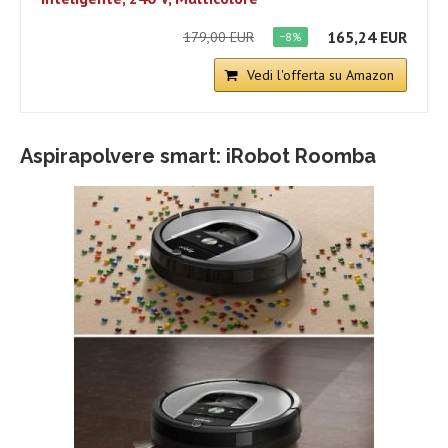
165,24 EUR
179,00 EUR
−8%
Vedi l'offerta su Amazon
Aspirapolvere smart: iRobot Roomba