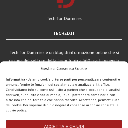
Tech for Dummies
TECH4D.IT
Tech for Dummies è un blog di informazione online che si
occupa del settore della tecnologia a 360 gradi, ponendo
una particolare attenzione al mondo Android, Apple e
Gestisci Consenso Cookie
Windows.
Informativa
- Usiamo cookie di terze parti per personalizzare contenuti e
annunci, fornire le funzioni dei social media e analizzare il traffico.
Condividiamo info su come usi il sito a partner che si occupano di analisi
dati web, pubblicità e social media, i quali potrebbero combinarle con
LEGGI ANCHE
altre info che hai fornito o che hanno raccolto. Accettando, permetti l’uso
dei cookie. Per saperne di più o negare il consenso ai cookie consulta la
Motorola rinnova
cookie policy.
la linea low cost...
Chi siamo
Contatti
Disclaimer
Privacy policy
ACCETTA E CHIUDI