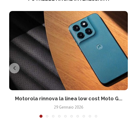
Motorola rinnova la linea low cost Moto G...
V
29 Gennaio 2026