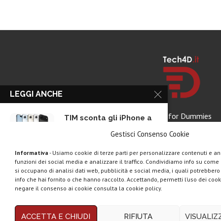
LEGGI ANCHE
Tech for Dummies
TIM sconta gli iPhone a
rate...
Gestisci Consenso Cookie
Informativa
- Usiamo cookie di terze parti per personalizzare contenuti e ann
funzioni dei social media e analizzare il traffico. Condividiamo info su come u
Samsung Galaxy S26
si occupano di analisi dati web, pubblicità e social media, i quali potrebber
Ultra: 550€ di...
info che hai fornito o che hanno raccolto. Accettando, permetti l’uso dei cook
negare il consenso ai cookie consulta la cookie policy.
Copyright © 2025 Tech4Dumm
ACCETTA E CHIUDI
RIFIUTA
VISUALI
Minuti illimitati, 100 GB
Questo blog non rappresenta una testata giornalistica in quan