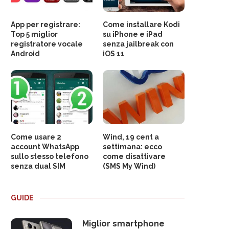
App per registrare:
Come installare Kodi
Top 5 miglior
su iPhone e iPad
registratore vocale
senza jailbreak con
Android
iOS 11
Come usare 2
Wind, 19 cent a
account WhatsApp
settimana: ecco
sullo stesso telefono
come disattivare
senza dual SIM
(SMS My Wind)
GUIDE
Miglior smartphone