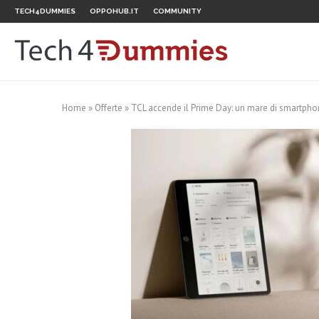
TECH4DUMMIES
OPPOHUB.IT
COMMUNITY
Home
»
Offerte
»
TCL accende il Prime Day: un mare di smartphon