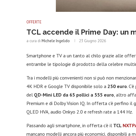
OFFERTE
TCL accende il Prime Day: un m
a cura di
Michele Ingelido
23 Giugno 2026
Smartphone e TV a un tanto al chilo grazie alle offer
entrambe le tipologie di prodotto della celebre multin
Tra i modelli più convenienti non si può non menziona
4K HDR e Google TV disponibile solo a
250 euro
. C’
del
QD-Mini LED da 65 pollici a 555 euro
, altro aff
Premium e di Dolby Vision IQ. In offerta c’è perfino i
QLED HVA, audio Onkyo 2.0 e refresh rate a 144 Hz.
Passando agli smartphone, in offerta c’è il
TCL
NXTPA
mancano modelli ancora più economici, disponibili a me