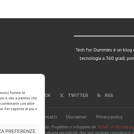
Tech for Dummies è un blog d
tecnologia a 360 gradi, po
unci, fornire le
FACEBOOK
TWITTER
RSS
si il sito a partner che
o combinarle con altre
ie. Per saperne di più o
Chi siamo
Contatti
Disclaimer
Privacy policy
ies. Tutti i diritti riservati. Progettato e sviluppato da
Tech4D di Michele Ing
ZZA PREFERENZE
to viene aggiornato senza alcuna periodicità. Non può pertanto considerarsi un