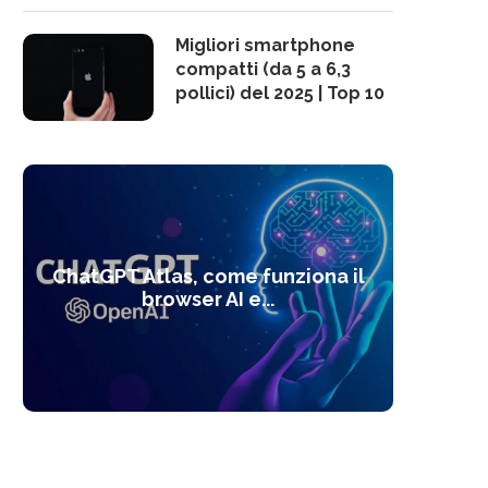
Migliori smartphone
compatti (da 5 a 6,3
pollici) del 2025 | Top 10
10 s
ChatGPT Atlas, come funziona il
Alcolo
Deep
Com
l’ot
browser AI e...
dal
com
f