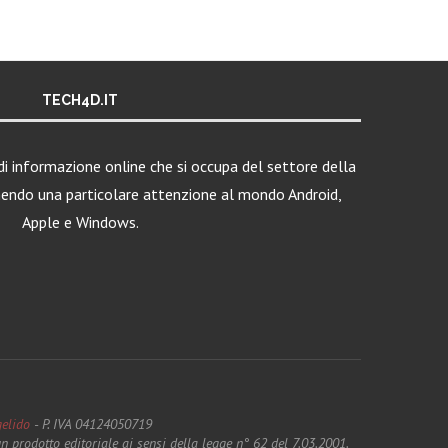
TECH4D.IT
i informazione online che si occupa del settore della
nendo una particolare attenzione al mondo Android,
Apple e Windows.
elido
- P. IVA 04124050719
 prodotto editoriale ai sensi della legge n° 62 del 7.03.2001.