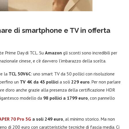
are di smartphone e TV in offerta
te Prime Day di TCL. Su
Amazon
gli sconti sono incredibili per
azionale cinese, e c’è davvero l’imbarazzo della scelta.
re la
TCL 50V6C
: uno smart TV da 50 pollici con risoluzione
è perfino un
TV 4K da 43 pollici
a soli
229 euro
. Per non parlare
are d’oro anche grazie alla presenza della certificazione HDR
l gigantesco modello da
98 pollici a 1799 euro
, con pannello
PER 70 Pro 5G
a soli 249 euro
, al minimo storico. Ma non
no di 200 euro con caratteristiche tecniche di fascia media. Ci