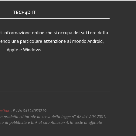
TECH4D.IT
i informazione online che si occupa del settore della
nendo una particolare attenzione al mondo Android,
Apple e Windows.
elido
- P. IVA 04124050719
 prodotto editoriale ai sensi della legge n° 62 del 7.03.2001.
pubblicità e link al sito Amazon.it. In veste di affiliato