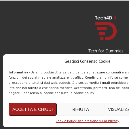
Tech for Dummies
Gestisci Consenso Cookie
Informativa
- Usiamo cookie di terze parti per personalizzare contenuti e ann
funzioni dei social media e analizzare il traffico. Condividiamo info su come u
si occupano di analisi dati web, pubblicità e social media, i quali potrebber
info che hai fornito o che hanno raccolto. Accettando, permetti l’uso dei cook
negare il consenso ai cookie consulta la cookie policy.
Copyright © 2025 Tech4Dumm
ACCETTA E CHIUDI
RIFIUTA
VISUALI
Questo blog non rappresenta una testata giornalistica in quan
Tech4Dummies partecipa al Programma Affiliazione Amazon E
Cookie Policy
Dichiarazione sulla Privacy