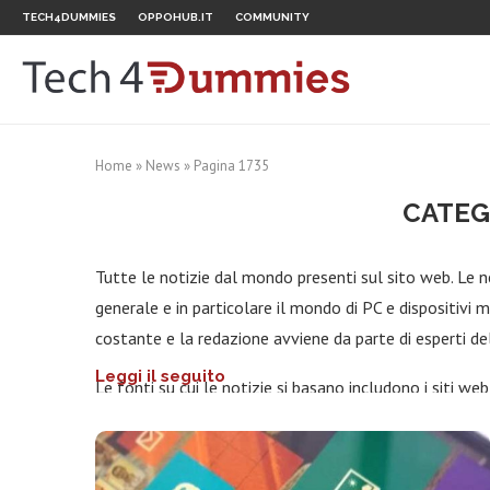
TECH4DUMMIES
OPPOHUB.IT
COMMUNITY
Home
»
News
»
Pagina 1735
CATEG
Tutte le notizie dal mondo presenti sul sito web. Le ne
generale e in particolare il mondo di PC e dispositivi
costante e la redazione avviene da parte di esperti de
Leggi il seguito
Le fonti su cui le notizie si basano includono i siti w
ma anche canali di comunicazione ufficiali delle case pro
contenuti esclusivi. Il sito si focalizza quindi sul repe
grado di informazione ed interesse dei lettori.