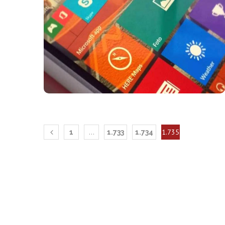
Per restare sempre aggiornato e ricevere le ultime not
Google News
cliccando la stellina
!
Per notizie su argomenti più specifici, visita la sezion
Smartphone
PC & Tablet
Gadget
Software
…
1.735
1
1.733
1.734
App & Gaming