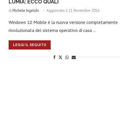
LUMIA: ECCO QUALI
izie sul mondo hi-tech anche al di fuori del sito,
seguici su
di
Michele Ingelido
Aggiornato il
11 Novembre 2016
Windows 10 Mobile è la nuova versione completamente
rivoluzionata del sistema operativo di casa …
e
Brand
o scopri le sottocategorie delle News:
LEGGI IL SEGUITO