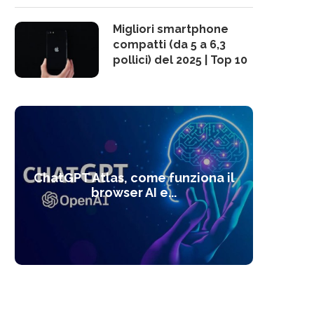
Migliori smartphone
compatti (da 5 a 6,3
pollici) del 2025 | Top 10
10 s
ChatGPT Atlas, come funziona il
Alcolo
Deep
Com
l’ot
browser AI e...
dal
com
f