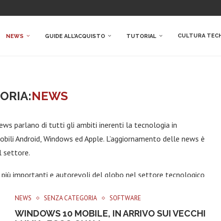
CULTURA TEC
NEWS
GUIDE ALL’ACQUISTO
TUTORIAL
ORIA:
NEWS
ws parlano di tutti gli ambiti inerenti la tecnologia in
 mobili Android, Windows ed Apple. L’aggiornamento delle news è
l settore.
eb più importanti e autorevoli del globo nel settore tecnologico,
duttrici interessate al fine di fornire il più possibile
NEWS
SENZA CATEGORIA
SOFTWARE
rire i contenuti più attuali che possano scaturire nel più alto
WINDOWS 10 MOBILE, IN ARRIVO SUI VECCHI