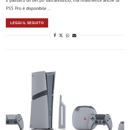
È passato un bel po’ dall’annuncio, ma finalmente anche la
PS5 Pro è disponibile …
LEGGI IL SEGUITO