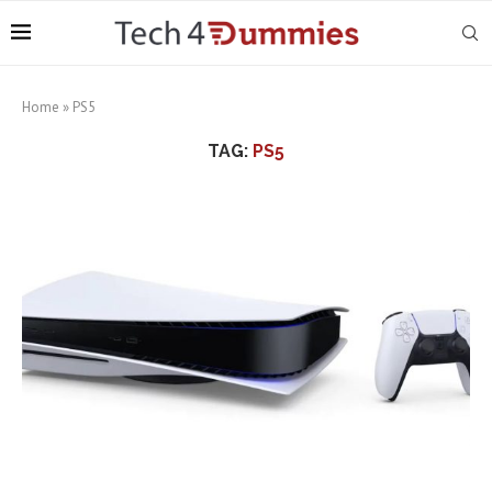
Home
»
PS5
TAG:
PS5