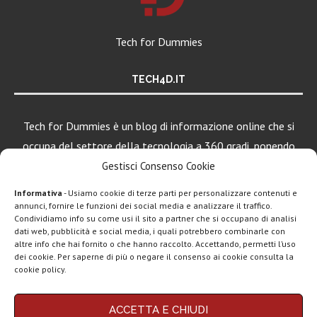
Tech for Dummies
TECH4D.IT
Tech for Dummies è un blog di informazione online che si
occupa del settore della tecnologia a 360 gradi, ponendo
una particolare attenzione al mondo Android, Apple e
Gestisci Consenso Cookie
Windows.
Informativa
- Usiamo cookie di terze parti per personalizzare contenuti e
annunci, fornire le funzioni dei social media e analizzare il traffico.
Condividiamo info su come usi il sito a partner che si occupano di analisi
dati web, pubblicità e social media, i quali potrebbero combinarle con
altre info che hai fornito o che hanno raccolto. Accettando, permetti l’uso
dei cookie. Per saperne di più o negare il consenso ai cookie consulta la
cookie policy.
Chi siamo
Contatti
Disclaimer
Privacy policy
ACCETTA E CHIUDI