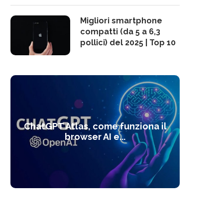
Migliori smartphone
compatti (da 5 a 6,3
pollici) del 2025 | Top 10
10 s
ChatGPT Atlas, come funziona il
Alcolo
Deep
Com
l’ot
browser AI e...
dal
com
f