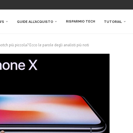
RISPARMIO TECH
WS
GUIDE ALL’ACQUISTO
TUTORIAL
tch più piccola? Ecco le parole degli analisti più noti