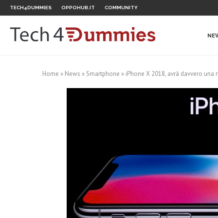
TECH4DUMMIES
OPPOHUB.IT
COMMUNITY
NE
Home
»
News
»
Smartphone
»
iPhone X 2018, avrà davvero una no