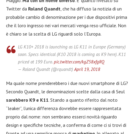
Maggio.
Ma con un nome diverso
. E’ quanto rivelato su
Twitter da
Roland Quandt
, che ha diffuso la notizia di un
probabile cambio di denominazione per i due dispositivi prima
che il loro ingresso nei vari mercati venga reso ufficiale. Non
è chiaro se la scelta di LG riguardi solo l’Europa.
LG K10+ 2018 is launching as LG K11 in Europe (Germany)
soon. Specs identical (K10 2018 is coming as K9 here). K11
priced at 199 Euro.
pic.twitter.com/kgZ58xfgRQ
— Roland Quandt (@rquandt)
April 19, 2018
Ma quale nome prenderebbero i due nuovi smartphone di LG?
Secondo Quandt, le denominazioni scelte dalla casa di Seul
sarebbero K9 e K11
. Stando a quanto riferito dal noto
“leaker”, l’unica differenza dovrebbe essere rappresentata
proprio dal nome: non sembrano esserci novità riguardo
design e specifiche tecniche, a conferma di come ci si trovi di
fronte ad una semplice mossa di
marketing
. In allegato al