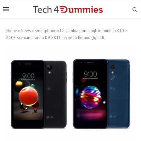
Home
»
News
»
Smartphone
»
LG cambia nome agli imminenti K10 e
K10+: si chiameranno K9 e K11 secondo Roland Quandt