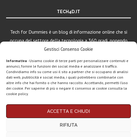
TECH4D.IT
Tech for Dummies è un blog di informazione online che si
occupa del settore della tecnologia a 360 gradi, ponendo
una particolare attenzione al mondo Android, Apple e
Gestisci Consenso Cookie
Windows.
Informativa
- Usiamo cookie di terze parti per personalizzare contenuti e
annunci, fornire le funzioni dei social media e analizzare il traffico.
Condividiamo info su come usi il sito a partner che si occupano di analisi
dati web, pubblicità e social media, i quali potrebbero combinarle con
LEGGI ANCHE
altre info che hai fornito o che hanno raccolto. Accettando, permetti l’uso
dei cookie. Per saperne di più o negare il consenso ai cookie consulta la
Motorola rinnova
cookie policy.
la linea low cost...
Chi siamo
Contatti
Disclaimer
Privacy policy
ACCETTA E CHIUDI
Vivo X200T
Copyright © 2025 Tech4Dummies. Tutti i diritti riservati. Progettato e sviluppato da
Tech4D di Michele Ingelido
- P. IVA 04124050719
ufficiale: flagship
RIFIUTA
Questo blog non rappresenta una testata giornalistica in quanto viene aggiornato
per intenditori...
senza alcuna periodicità. Non può pertanto considerarsi un prodotto editoriale ai
sensi della legge n° 62 del 7.03.2001. Tech4Dummies partecipa al Programma