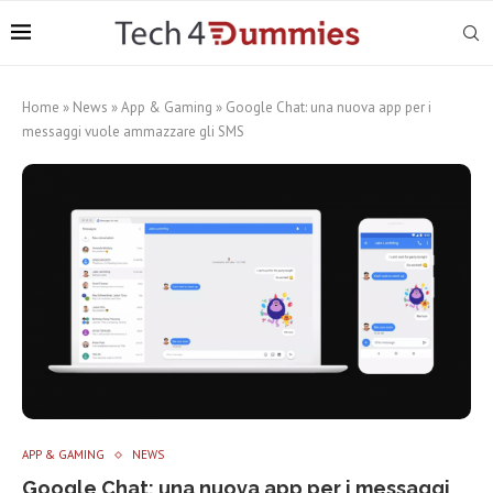
Home
»
News
»
App & Gaming
»
Google Chat: una nuova app per i
messaggi vuole ammazzare gli SMS
APP & GAMING
NEWS
Google Chat: una nuova app per i messaggi