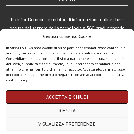
Tech for Dummies è un blog di informazione online che si
occupa del settore della tecnologia a 360 gradi, ponendo
una particolare attenzione al mondo Android, Apple e
Gestisci Consenso Cookie
Windows.
Informativa
- Usiamo cookie di terze parti per personalizzare contenuti e
annunci, fornire le funzioni dei social media e analizzare il traffico.
Condividiamo info su come usi il sito a partner che si occupano di analisi
dati web, pubblicità e social media, i quali potrebbero combinarle con
LEGGI ANCHE
altre info che hai fornito o che hanno raccolto. Accettando, permetti l’uso
dei cookie. Per saperne di più o negare il consenso ai cookie consulta la
Apple lancia
cookie policy.
Creator Studio: un
solo...
Chi siamo
Contatti
Disclaimer
Privacy policy
ACCETTA E CHIUDI
Copyright © 2025 Tech4Dummies. Tutti i diritti riservati. Progettato e sviluppato da
Epic Games, un
Tech4D di Michele Ingelido
- P. IVA 04124050719
gioco di alto...
RIFIUTA
Questo blog non rappresenta una testata giornalistica in quanto viene aggiornato
senza alcuna periodicità. Non può pertanto considerarsi un prodotto editoriale ai
sensi della legge n° 62 del 7.03.2001. Tech4Dummies partecipa al Programma
VISUALIZZA PREFERENZE
Affiliazione Amazon EU, un programma che eroga ai siti una commissione
Spotify, tutto il
pubblicitaria in cambio di pubblicità e link al sito Amazon.it. In veste di affiliato
catalogo su