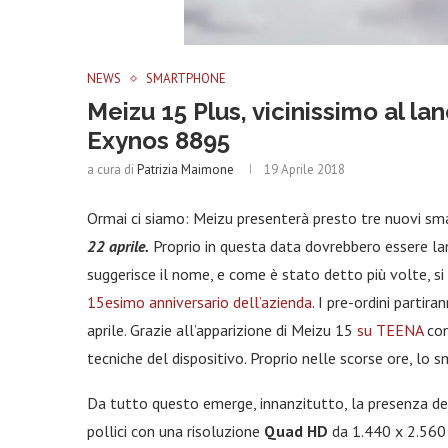
NEWS
SMARTPHONE
Meizu 15 Plus, vicinissimo al la
Exynos 8895
a cura di
Patrizia Maimone
19 Aprile 2018
Ormai ci siamo: Meizu presenterà presto tre nuovi sma
22 aprile.
Proprio in questa data dovrebbero essere lan
suggerisce il nome, e come è stato detto più volte, si
15esimo anniversario dell’azienda
. I pre-ordini partir
aprile. Grazie all’apparizione di Meizu 15
su TEENA
con
tecniche del dispositivo. Proprio nelle scorse ore, l
Da tutto questo emerge, innanzitutto, la presenza d
pollici con una risoluzione
Quad HD
da 1.440 x 2.560 p