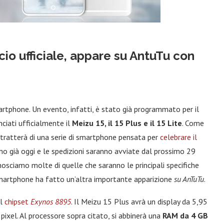
ncio ufficiale, appare su AntuTu con
rtphone. Un evento, infatti, è stato già programmato per il
ciati ufficialmente il
Meizu 15, il 15 Plus e il 15 Lite
. Come
 tratterà di una serie di smartphone pensata per
celebrare il
anno già oggi e le spedizioni saranno avviate dal prossimo 29
osciamo molte di quelle che saranno le principali specifiche
o smartphone ha fatto un’altra importante apparizione
su AnTuTu
.
el
chipset
Exynos 8895
. Il Meizu 15 Plus avrà un display da 5,95
ixel. Al processore sopra citato, si abbinerà una
RAM da 4 GB