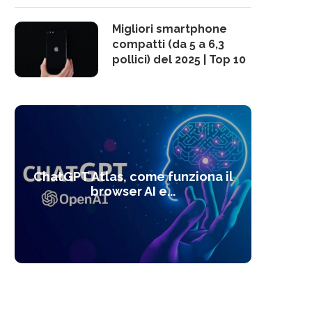
Migliori smartphone
compatti (da 5 a 6,3
pollici) del 2025 | Top 10
10 s
ChatGPT Atlas, come funziona il
Alcolo
Deep
Com
l’ot
browser AI e...
dal
com
f