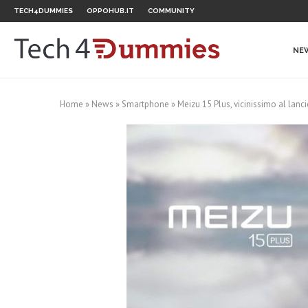
TECH4DUMMIES
OPPOHUB.IT
COMMUNITY
NE
Home
»
News
»
Smartphone
»
Meizu 15 Plus, vicinissimo al lanc