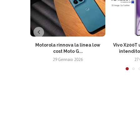
Motorola rinnova la linea low
Vivo X200T u
cost Moto G...
intendito
29 Gennaio 2026
27