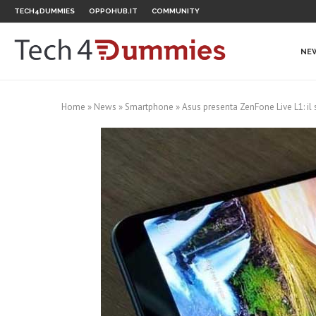
TECH4DUMMIES
OPPOHUB.IT
COMMUNITY
NE
Home
»
News
»
Smartphone
»
Asus presenta ZenFone Live L1: i