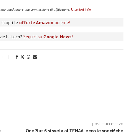
remmo guadagnare una commissione di affiliazione.
Ulteriori info
 scopri le
offerte Amazon
odierne!
izie hi-tech?
Seguici su
Google News
!
ti
post successivo
e
OnePlus 6 si svela al TENAA: ecco le specifiche