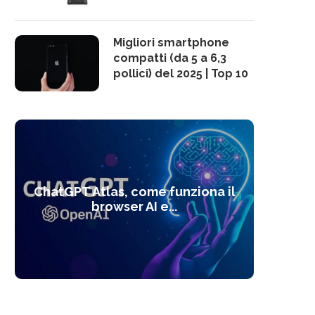
Migliori smartphone
compatti (da 5 a 6,3
pollici) del 2025 | Top 10
10 s
ChatGPT Atlas, come funziona il
Alcolo
Deep
Com
l’ot
browser AI e...
dal
com
f