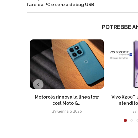
fare da PC e senza debug USB
POTREBBE A
Motorola rinnova la linea low
Vivo X200T u
cost Moto G...
intendito
29 Gennaio 2026
27