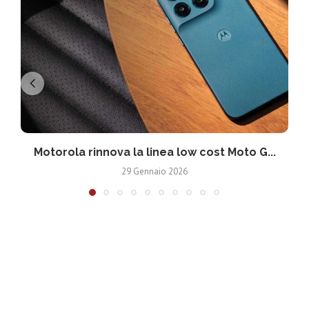
Motorola rinnova la linea low cost Moto G...
V
29 Gennaio 2026