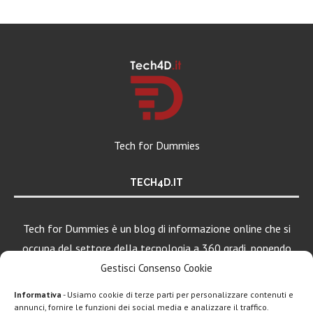
Tech for Dummies
TECH4D.IT
Tech for Dummies è un blog di informazione online che si
occupa del settore della tecnologia a 360 gradi, ponendo
una particolare attenzione al mondo Android, Apple e
Gestisci Consenso Cookie
Windows.
Informativa
- Usiamo cookie di terze parti per personalizzare contenuti e
annunci, fornire le funzioni dei social media e analizzare il traffico.