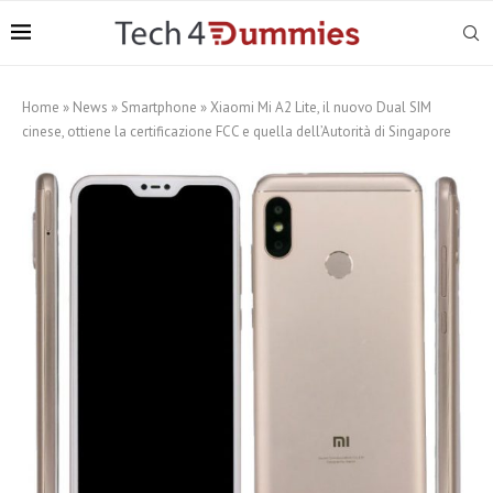
Home
»
News
»
Smartphone
»
Xiaomi Mi A2 Lite, il nuovo Dual SIM
cinese, ottiene la certificazione FCC e quella dell’Autorità di Singapore