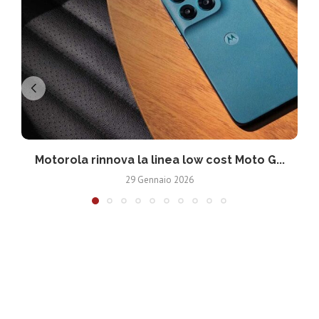
Motorola rinnova la linea low cost Moto G...
V
29 Gennaio 2026