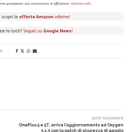
remmo guadagnare una commissione di affiliazione.
Ulteriori info
 scopri le
offerte Amazon
odierne!
izie hi-tech?
Seguici su
Google News
!
ti
post successivo
OnePlus 5 e 5T, arriva l’aggiornamento ad Oxygen
5.1.5 con la patch di sicurezza di agosto