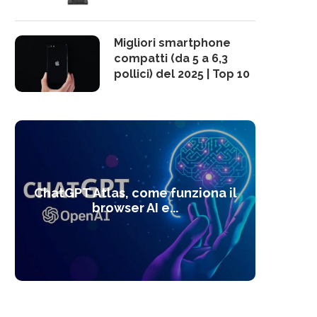
Migliori smartphone
compatti (da 5 a 6,3
pollici) del 2025 | Top 10
10 s
ChatGPT Atlas, come funziona il
Alcolo
Deep
Com
l’ot
browser AI e...
dal
com
f