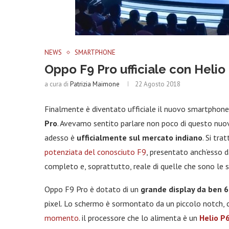
NEWS
SMARTPHONE
Oppo F9 Pro ufficiale con Helio 
a cura di
Patrizia Maimone
22 Agosto 2018
Finalmente è diventato ufficiale il nuovo smartphone c
Pro
. Avevamo sentito parlare non poco di questo nuovo 
adesso è
ufficialmente sul mercato indiano
. Si tr
potenziata del conosciuto F9
, presentato anch’esso d
completo e, soprattutto, reale di quelle che sono le su
Oppo F9 Pro è dotato di un
grande display da ben 6,
pixel. Lo schermo è sormontato da un piccolo notch, c
momento
. il processore che lo alimenta è un
Helio P