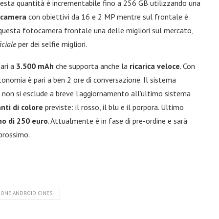
esta quantità è incrementabile fino a 256 GB utilizzando una
ocamera
con obiettivi da 16 e 2 MP mentre sul frontale è
 questa fotocamera frontale una delle migliori sul mercato,
iciale
per dei selfie migliori.
ari a
3.500 mAh
che supporta anche la
ricarica veloce
. Con
autonomia è pari a ben 2 ore di conversazione. Il sistema
non si esclude a breve l’aggiornamento all’ultimo sistema
anti di colore
previste: il rosso, il blu e il porpora. Ultimo
o di 250 euro
. Attualmente è in fase di pre-ordine e sarà
prossimo.
ONE ANDROID CINESI