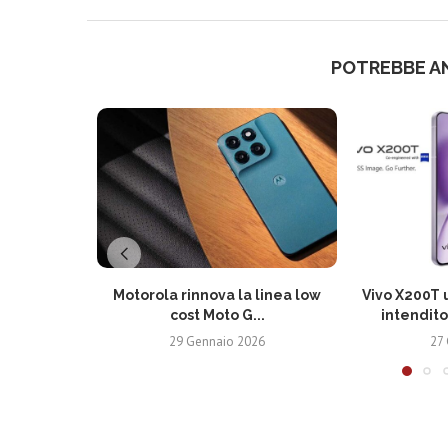
POTREBBE A
Motorola rinnova la linea low
Vivo X200T u
cost Moto G...
intendito
29 Gennaio 2026
27