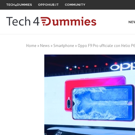
TECH4DUMMIES
OPPOHUB.IT
COMMUNITY
NE
Home
»
News
»
Smartphone
»
Oppo F9 Pro ufficiale con Helio P6