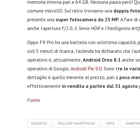
memoria interna pari a 64 GB. Nessuna paura però! Qu
comune microSD. Sul retro troviamo una
doppia fot
presente una
super fotocamera da 25 MP.
A fare di
anche l’apertura f/2.0, il
Sense HDR
e
l’Intelligenza Artif
Oppo F9 Pro ha una batteria con un’ottima capacità, p
soli 5 minuti di ricarica, l’azienda ha dichiarato che l’
operativo è, attualmente,
Android Oreo 8.1
anche se 
operativo di Google,
Android Pie 9.0
. Sono t
re le vari
dettaglio è quello inerente al prezzo, pari a
poco men
effettivamente
in vendita a partire dal 31 agosto
Fonte
MEDIATEK
MIGLIORI SMARTPHONE
OPPO
SMARTPH