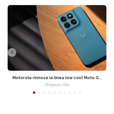
Motorola rinnova la linea low cost Moto G...
V
29 Gennaio 2026