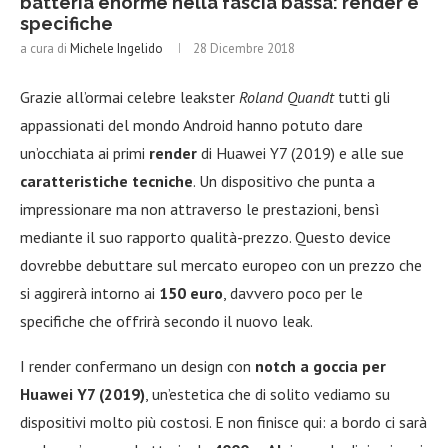
batteria enorme nella fascia bassa: render e
specifiche
a cura di
Michele Ingelido
28 Dicembre 2018
Grazie all’ormai celebre leakster
Roland Quandt
tutti gli
appassionati del mondo Android hanno potuto dare
un’occhiata ai primi
render
di Huawei Y7 (2019) e alle sue
caratteristiche tecniche
. Un dispositivo che punta a
impressionare ma non attraverso le prestazioni, bensì
mediante il suo rapporto qualità-prezzo. Questo device
dovrebbe debuttare sul mercato europeo con un prezzo che
si aggirerà intorno ai
150 euro
, davvero poco per le
specifiche che offrirà secondo il nuovo leak.
I render confermano un design con
notch a goccia per
Huawei Y7 (2019)
, un’estetica che di solito vediamo su
dispositivi molto più costosi. E non finisce qui: a bordo ci sarà