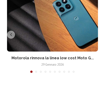
Motorola rinnova la linea low cost Moto G...
V
29 Gennaio 2026