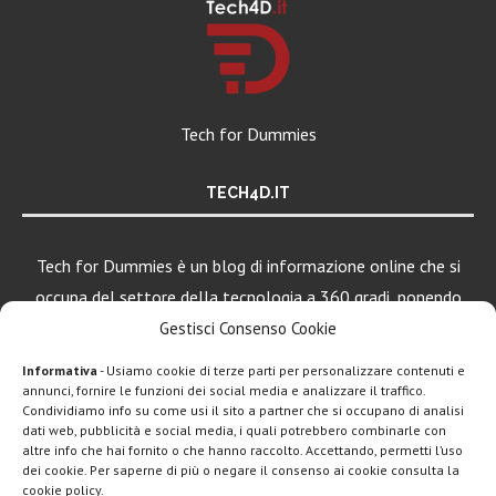
Tech for Dummies
TECH4D.IT
Tech for Dummies è un blog di informazione online che si
occupa del settore della tecnologia a 360 gradi, ponendo
una particolare attenzione al mondo Android, Apple e
Gestisci Consenso Cookie
Windows.
Informativa
- Usiamo cookie di terze parti per personalizzare contenuti e
annunci, fornire le funzioni dei social media e analizzare il traffico.
Condividiamo info su come usi il sito a partner che si occupano di analisi
dati web, pubblicità e social media, i quali potrebbero combinarle con
LEGGI ANCHE
altre info che hai fornito o che hanno raccolto. Accettando, permetti l’uso
dei cookie. Per saperne di più o negare il consenso ai cookie consulta la
Apple lancia
cookie policy.