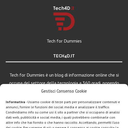
Tech for Dummies
TECH4D.IT
Tech for Dummies è un blog di informazione online che si
occupa del settore della tecnologia a 360 gradi, ponendo
una particolare attenzione al mondo Android, Apple e
Gestisci Consenso Cookie
Windows.
Informativa
- Usiamo cookie di terze parti per personalizzare contenuti e
annunci, fornire le funzioni dei social media e analizzare il traffico.
Condividiamo info su come usi il sito a partner che si occupano di analisi
dati web, pubblicità e social media, i quali potrebbero combinarle con
LEGGI ANCHE
altre info che hai fornito o che hanno raccolto. Accettando, permetti l’uso
dei cookie. Per saperne di più o negare il consenso ai cookie consulta la