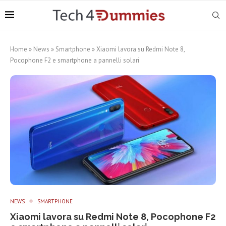
Home
»
News
»
Smartphone
»
Xiaomi lavora su Redmi Note 8,
Pocophone F2 e smartphone a pannelli solari
NEWS
SMARTPHONE
Xiaomi lavora su Redmi Note 8, Pocophone F2