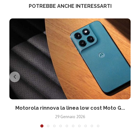
POTREBBE ANCHE INTERESSARTI
Motorola rinnova la linea low cost Moto G...
V
29 Gennaio 2026