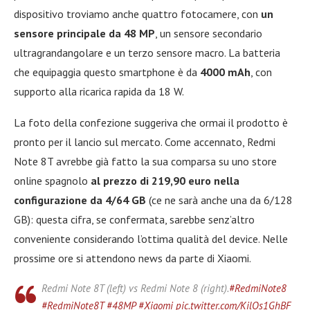
dispositivo troviamo anche quattro fotocamere, con
un
sensore principale da 48 MP
, un sensore secondario
ultragrandangolare e un terzo sensore macro. La batteria
che equipaggia questo smartphone è da
4000 mAh
, con
supporto alla ricarica rapida da 18 W.
La foto della confezione suggeriva che ormai il prodotto è
pronto per il lancio sul mercato. Come accennato, Redmi
Note 8T avrebbe già fatto la sua comparsa su uno store
online spagnolo
al prezzo di 219,90 euro nella
configurazione da 4/64 GB
(ce ne sarà anche una da 6/128
GB): questa cifra, se confermata, sarebbe senz’altro
conveniente considerando l’ottima qualità del device. Nelle
prossime ore si attendono news da parte di Xiaomi.
Redmi Note 8T (left) vs Redmi Note 8 (right).
#RedmiNote8
#RedmiNote8T
#48MP
#Xiaomi
pic.twitter.com/KilQs1GhBF