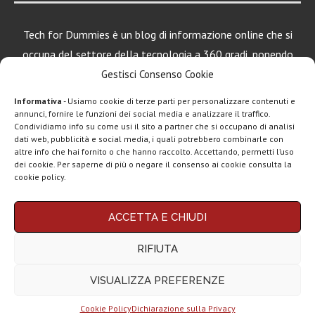
Tech for Dummies è un blog di informazione online che si
occupa del settore della tecnologia a 360 gradi, ponendo
una particolare attenzione al mondo Android, Apple e
Gestisci Consenso Cookie
Windows.
Informativa
- Usiamo cookie di terze parti per personalizzare contenuti e
annunci, fornire le funzioni dei social media e analizzare il traffico.
Condividiamo info su come usi il sito a partner che si occupano di analisi
dati web, pubblicità e social media, i quali potrebbero combinarle con
LEGGI ANCHE
altre info che hai fornito o che hanno raccolto. Accettando, permetti l’uso
dei cookie. Per saperne di più o negare il consenso ai cookie consulta la
Motorola rinnova
cookie policy.
la linea low cost...
Chi siamo
Contatti
Disclaimer
Privacy policy
ACCETTA E CHIUDI
Vivo X200T
Copyright © 2025 Tech4Dummies. Tutti i diritti riservati. Progettato e sviluppato da
Tech4D di Michele Ingelido
- P. IVA 04124050719
ufficiale: flagship
RIFIUTA
Questo blog non rappresenta una testata giornalistica in quanto viene aggiornato
per intenditori...
senza alcuna periodicità. Non può pertanto considerarsi un prodotto editoriale ai
sensi della legge n° 62 del 7.03.2001. Tech4Dummies partecipa al Programma
VISUALIZZA PREFERENZE
Affiliazione Amazon EU, un programma che eroga ai siti una commissione
NexPhone è il
pubblicitaria in cambio di pubblicità e link al sito Amazon.it. In veste di affiliato
primo
Tech4Dummies riceve un guadagno dagli acquisti idonei.
smartphone con...
Cookie Policy
Dichiarazione sulla Privacy