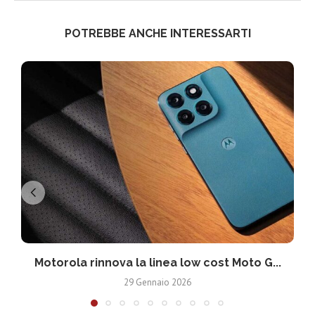
POTREBBE ANCHE INTERESSARTI
Motorola rinnova la linea low cost Moto G...
V
29 Gennaio 2026