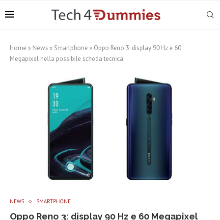
Home
»
News
»
Smartphone
»
Oppo Reno 3: display 90 Hz e 60
Megapixel nella possibile scheda tecnica
NEWS
SMARTPHONE
Oppo Reno 3: display 90 Hz e 60 Megapixel