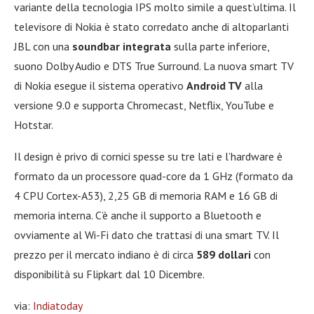
variante della tecnologia IPS molto simile a quest’ultima. Il
televisore di Nokia è stato corredato anche di altoparlanti
JBL con una
soundbar integrata
sulla parte inferiore,
suono Dolby Audio e DTS True Surround. La nuova smart TV
di Nokia esegue il sistema operativo
Android TV
alla
versione 9.0 e supporta Chromecast, Netflix, YouTube e
Hotstar.
Il design è privo di cornici spesse su tre lati e l’hardware è
formato da un processore quad-core da 1 GHz (formato da
4 CPU Cortex-A53), 2,25 GB di memoria RAM e 16 GB di
memoria interna. C’è anche il supporto a Bluetooth e
ovviamente al Wi-Fi dato che trattasi di una smart TV. Il
prezzo per il mercato indiano è di circa
589 dollari
con
disponibilità su Flipkart dal 10 Dicembre.
via:
Indiatoda
y