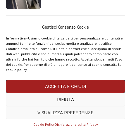
Top 5 migliori tablet per scrivere e
Gestisci Consenso Cookie
disegnare con penna
Informativa
- Usiamo cookie di terze parti per personalizzare contenuti e
annunci, fornire le funzioni dei social media e analizzare il traffico.
Condividiamo info su come usi il sito a partner che si occupano di analisi
dati web, pubblicità e social media, i quali potrebbero combinarle con
LEGGI ANCHE
Top 5 migliori smartphone per
altre info che hai fornito o che hanno raccolto. Accettando, permetti l’uso
dei cookie. Per saperne di più o negare il consenso ai cookie consulta la
rapporto qualità prezzo del 2025
Top 5 migliori
cookie policy.
smartphone Vivo
del...
ACCETTA E CHIUDI
Top 5 migliori
Top 5 migliori TV Box Android e
tablet per
RIFIUTA
Google TV del 2025
scrivere...
VISUALIZZA PREFERENZE
Top 5 migliori TV
Box Android...
Cookie Policy
Dichiarazione sulla Privacy
Migliori smartphone compatti (da