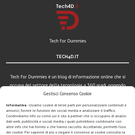
Tech for Dummies
TECH4D.IT
Tech for Dummies è un blog di informazione online che si
occupa del settore della tecnologia a 360 gradi, ponendo
una particolare attenzione al mondo Android, Apple e
Gestisci Consenso Cookie
Windows.
Informativa
- Usiamo cookie di terze parti per personalizzare contenuti e
annunci, fornire le funzioni dei social media e analizzare il traffico.
Condividiamo info su come usi il sito a partner che si occupano di analisi
dati web, pubblicità e social media, i quali potrebbero combinarle con
LEGGI ANCHE
altre info che hai fornito o che hanno raccolto. Accettando, permetti l’uso
dei cookie. Per saperne di più o negare il consenso ai cookie consulta la
Motorola rinnova