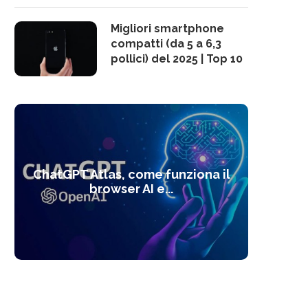
Migliori smartphone
compatti (da 5 a 6,3
pollici) del 2025 | Top 10
10 s
ChatGPT Atlas, come funziona il
Alcolo
Deep
Com
l’ot
browser AI e...
dal
com
f