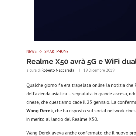
NEWS
SMARTPHONE
Realme X50 avrà 5G e WiFi dual c
a cura di
Roberto Naccarella
19 Dicembre 2019
Qualche giorno fa era trapelata online la notizia che
dell’azienda asiatica – segnalata in grande ascesa, nd
cinese, che quest’anno cade il 25 gennaio. La confer
Wang Derek
, che ha risposto sul social network cin
in merito al lancio del Realme X50.
Wang Derek aveva anche confermato che il nuovo prod