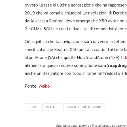
ovvero la rete di ultima generazione che ha rappresen
2019 che va ormai a chiudersi. Le rivelazioni di Derek
dalla stessa Realme, dove emerge che X50 avrà non s
2,4GHz e 5GHz e tutti e due i tipi di connettività po
Ciò significa che la navigazione sarà davvero eccelle
specificato che Realme X50 andrà a coprire tutte le
b
StandAlone (SA) che quelle Non StandAlone (NSA). Il
alimenterà questo nuovo smartphone sarà
Snapdrag
anche un dissipatore con tubo in rame raffreddato a li
Fonte:
Weibo
OPPO
REALME
SMARTPHONE ANDROID
Quando acquisti tramite i link sul nostro sito, pot