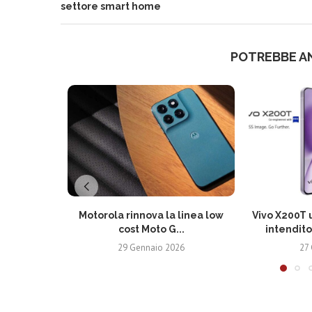
settore smart home
POTREBBE A
Motorola rinnova la linea low
Vivo X200T u
cost Moto G...
intendito
29 Gennaio 2026
27