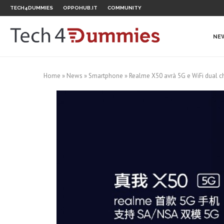
TECH4DUMMIES
OPPOHUB.IT
COMMUNITY
NE
Home
»
News
»
Smartphone
»
Realme X50 avrà 5G e WiFi dual chan