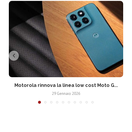
Motorola rinnova la linea low cost Moto G...
V
29 Gennaio 2026