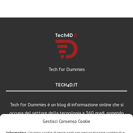
Tech for Dummies
TECH4D.IT
Tech for Dummies è un blog di informazione online che si
occupa del settore della tecnologia a 360 gradi, ponendo
una particolare attenzione al mondo Android, Apple e
Gestisci Consenso Cookie
Windows.
Informativa
- Usiamo cookie di terze parti per personalizzare contenuti e