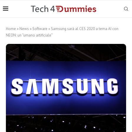
Home
»
News
»
Software
»
Samsung sarà al CES 2020 a tema AI con
NEON: un “umano artificiale”