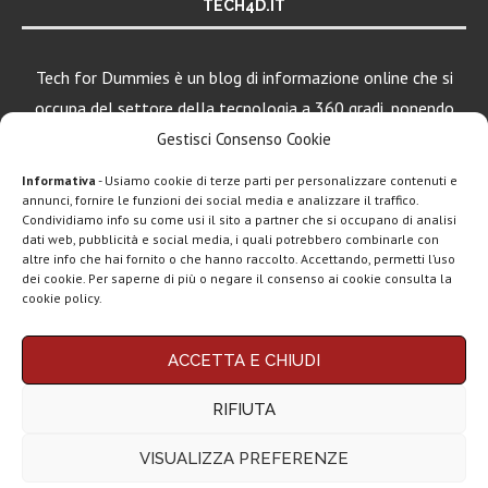
TECH4D.IT
Tech for Dummies è un blog di informazione online che si
occupa del settore della tecnologia a 360 gradi, ponendo
una particolare attenzione al mondo Android, Apple e
Gestisci Consenso Cookie
Windows.
Informativa
- Usiamo cookie di terze parti per personalizzare contenuti e
annunci, fornire le funzioni dei social media e analizzare il traffico.
Condividiamo info su come usi il sito a partner che si occupano di analisi
dati web, pubblicità e social media, i quali potrebbero combinarle con
LEGGI ANCHE
altre info che hai fornito o che hanno raccolto. Accettando, permetti l’uso
dei cookie. Per saperne di più o negare il consenso ai cookie consulta la
Apple lancia il
cookie policy.
nuovo iPad Air...
Chi siamo
Contatti
Disclaimer
Privacy policy
ACCETTA E CHIUDI
Copyright © 2025 Tech4Dummies. Tutti i diritti riservati. Progettato e sviluppato da
Lenovo lancia
Tech4D di Michele Ingelido
- P. IVA 04124050719
Legion Go S e...
RIFIUTA
Questo blog non rappresenta una testata giornalistica in quanto viene aggiornato
senza alcuna periodicità. Non può pertanto considerarsi un prodotto editoriale ai
sensi della legge n° 62 del 7.03.2001. Tech4Dummies partecipa al Programma
VISUALIZZA PREFERENZE
Affiliazione Amazon EU, un programma che eroga ai siti una commissione
Nuovo iPad mini
pubblicitaria in cambio di pubblicità e link al sito Amazon.it. In veste di affiliato
ufficiale con A17...