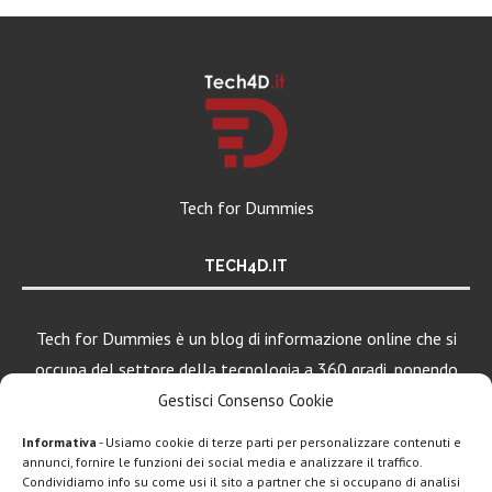
Tech for Dummies
TECH4D.IT
Tech for Dummies è un blog di informazione online che si
occupa del settore della tecnologia a 360 gradi, ponendo
una particolare attenzione al mondo Android, Apple e
Gestisci Consenso Cookie
Windows.
Informativa
- Usiamo cookie di terze parti per personalizzare contenuti e
annunci, fornire le funzioni dei social media e analizzare il traffico.
Condividiamo info su come usi il sito a partner che si occupano di analisi
LEGGI ANCHE